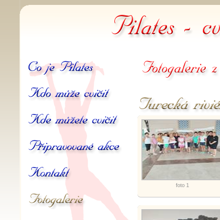
Pilates -
Co je Pilates
Fotogalerie z akcí
Kdo může cvičit
Turecká riviéra - Avsallar 
Kde můžete cvičit
Připravované akce
Kontakt
foto 1
Galerie