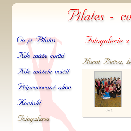
Pilates -
Co je Pilates
Fotogalerie z akcí
Kdo může cvičit
Horní Bečva, hotel Kahan, 
Kde můžete cvičit
Připravované akce
Kontakt
foto 1
Galerie