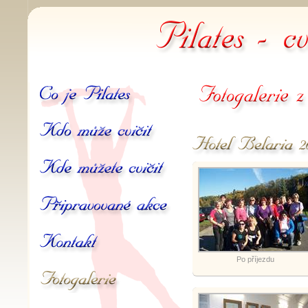
Pilates -
Co je Pilates
Fotogalerie z akcí
Kdo může cvičit
Hotel Belaria 20.10. - 21.
Kde můžete cvičit
Připravované akce
Kontakt
Po příjezdu
Galerie