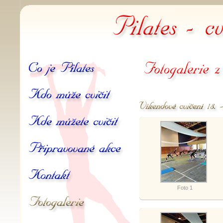
Pilates -
Co je Pilates
Fotogalerie z akcí
Kdo může cvičit
Hotel Belaria 18.4. - 19.4
Kde můžete cvičit
Připravované akce
Kontakt
Foto 1
Galerie